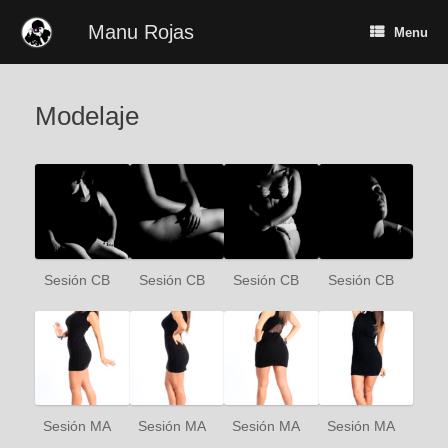
Skip
to
Manu Rojas
Menu
content
Modelaje
Sesión CB
Sesión CB
Sesión CB
Sesión CB
Sesión MA
Sesión MA
Sesión MA
Sesión MA